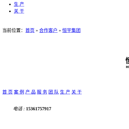
生 产
关 于
当前位置：
首页
»
合作客户
»
恒宇集团
首 页
案 例
产 品
服 务
团 队
生 产
关 于
电话 :
15361757917