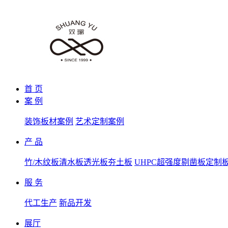
首 页
案 例
装饰板材案例
艺术定制案例
产 品
竹/木纹板
清水板
透光板
夯土板
UHPC超强度
剔凿板
定制
服 务
代工生产
新品开发
展厅